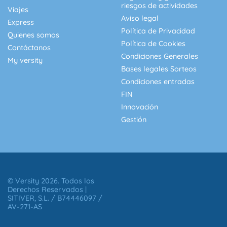
riesgos de actividades
Viajes
Aviso legal
Express
Política de Privacidad
Quienes somos
Política de Cookies
Contáctanos
Condiciones Generales
My versity
Bases legales Sorteos
Condiciones entradas
FIN
Innovación
Gestión
© Versity 2026. Todos los
Derechos Reservados |
SITIVER, S.L. / B74446097 /
AV-271-AS