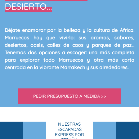
DESIERTO...
Déjate enamorar por la belleza y la cultura de África
.
Marruecos hay que vivirlo
: sus
aromas
,
sabores
,
desiertos
,
oasis
, calles de
caos
y parques de
paz
...
Tenemos
dos opciones a escoger
: una más completa
para explorar todo Marruecos y otra más corta
centrada en la vibrante Marrakech y sus alrededores.
PEDIR PRESUPUESTO A MEDIDA >>
NUESTRAS
ESCAPADAS
EXPRESS POR