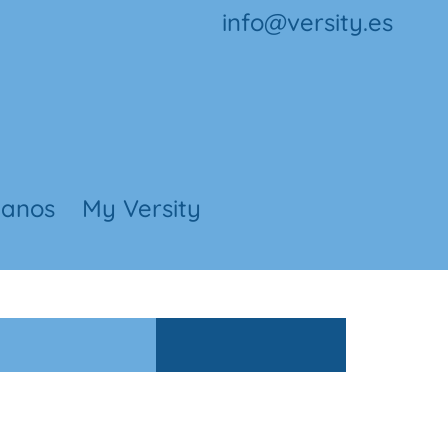
info@versity.es
tanos
My Versity