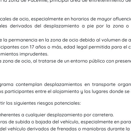
 la zona de Paceville, principal área de entretenimiento de 
cales de ocio, especialmente en horarios de mayor afluenci
tales derivados del desplazamiento a pie por la zona 
 la permanencia en la zona de ocio debido al volumen de a
icipantes con 17 años o más, edad legal permitida para el
amientos imprudentes.
a zona de ocio, al tratarse de un entorno público con presenc
rograma contemplan desplazamientos en transporte organ
os participantes entre el alojamiento y los lugares donde se 
r los siguientes riesgos potenciales:
nherentes a cualquier desplazamiento por carretera.
ras de subida o bajada del vehículo, especialmente en par
el vehículo derivados de frenadas o maniobras durante la c