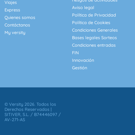
riesgos de actividades
Viajes
Aviso legal
Express
Política de Privacidad
Quienes somos
Política de Cookies
Contáctanos
Condiciones Generales
My versity
Bases legales Sorteos
Condiciones entradas
FIN
Innovación
Gestión
© Versity 2026. Todos los
Derechos Reservados |
SITIVER, S.L. / B74446097 /
AV-271-AS