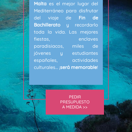
Malta
es el mejor lugar del
Mediterráneo para disfrutar
del viaje de
Fin de
Bachillerato
y recordarlo
toda la vida. Las mejores
fiestas, enclaves
paradisiacos, miles de
jóvenes y estudiantes
españoles, actividades
culturales... ¡
será memorable
!
PEDIR
PRESUPUESTO
A MEDIDA >>