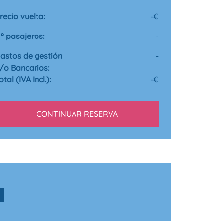
recio vuelta:
-
€
º pasajeros:
-
astos de gestión
-
/o Bancarios:
otal (IVA Incl.):
-
€
CONTINUAR RESERVA