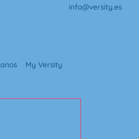
info@versity.es
tanos
My Versity