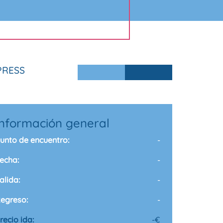
PRESS
Información general
unto de encuentro:
-
echa:
-
alida:
-
egreso:
-
recio ida:
-
€