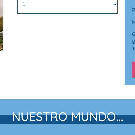
P
N
G
y
T
NUESTRO MUNDO...